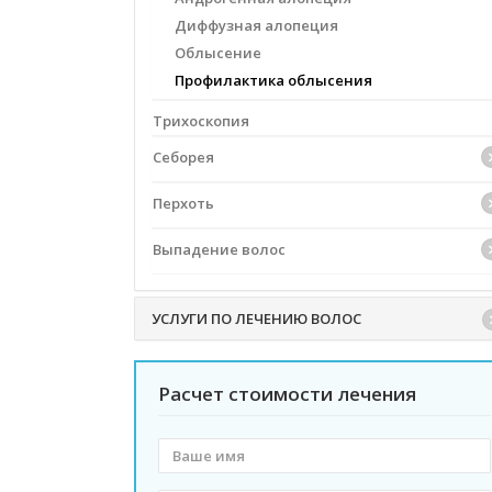
Диффузная алопеция
Облысение
Профилактика облысения
Трихоскопия
Себорея
Трихоскопия
Перхоть
Жидкая себорея
Трихоскопия
Себорейный дерматит
Выпадение волос
Жирная перхоть
Жирная себорея
Трихоскопия
Сухая перхоть
Сухая себорея
Выпадение волос у женщин
УСЛУГИ ПО ЛЕЧЕНИЮ ВОЛОС
Гормональное выпадение волос
Причины выпадения волос
Расчет стоимости лечения
Выпадение волос у мужчин
Профилактика выпадения волос
Ваше
имя