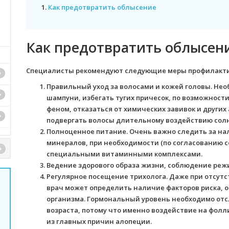
1.
Как предотвратить облысение
Как предотвратить облысен
Специалисты рекомендуют следующие меры профилакти
Правильный уход за волосами и кожей головы. Не
шампуни, избегать тугих причесок, по возможнос
феном, отказаться от химических завивок и других
подвергать волосы длительному воздействию солн
Полноценное питание. Очень важно следить за н
минералов, при необходимости (по согласованию с
специальными витаминными комплексами.
Ведение здорового образа жизни, соблюдение режи
Регулярное посещение трихолога. Даже при отсут
врач может определить наличие факторов риска, 
организма. Гормональный уровень необходимо от
возраста, потому что именно воздействие на фол
из главных причин алопеции.