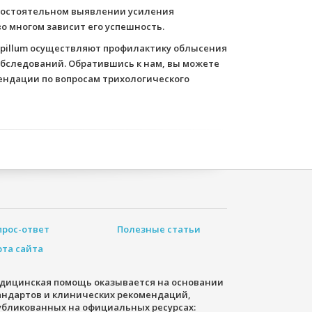
амостоятельном выявлении усиления
во многом зависит его успешность.
pillum осуществляют профилактику облысения
обследований. Обратившись к нам, вы можете
ендации по вопросам трихологического
прос-ответ
Полезные статьи
рта сайта
дицинская помощь оказывается на основании
андартов и клинических рекомендаций,
убликованных на официальных ресурсах: