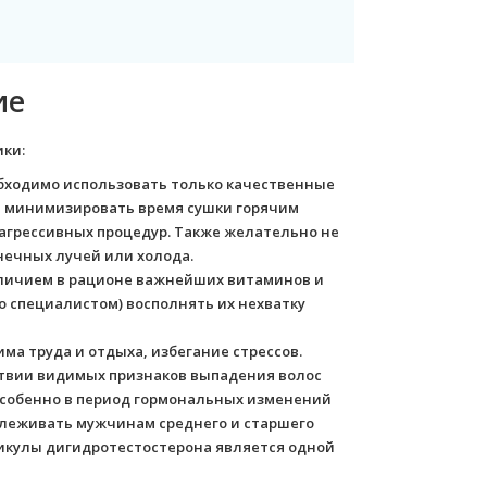
ие
ки:
обходимо использовать только качественные
ти минимизировать время сушки горячим
 агрессивных процедур. Также желательно не
ечных лучей или холода.
аличием в рационе важнейших витаминов и
о специалистом) восполнять их нехватку
ма труда и отдыха, избегание стрессов.
ствии видимых признаков выпадения волос
особенно в период гормональных изменений
слеживать мужчинам среднего и старшего
ликулы дигидротестостерона является одной