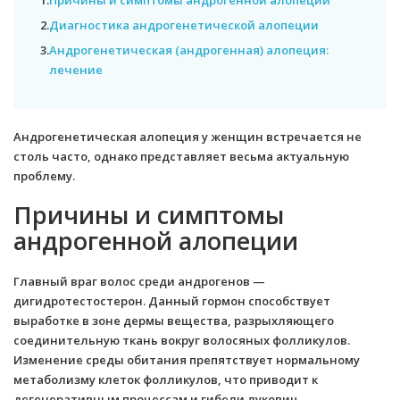
1.
Причины и симптомы андрогенной алопеции
2.
Диагностика андрогенетической алопеции
3.
Андрогенетическая (андрогенная) алопеция:
лечение
Андрогенетическая алопеция у женщин встречается не
столь часто, однако представляет весьма актуальную
проблему.
Причины и симптомы
андрогенной алопеции
Главный враг волос среди андрогенов —
дигидротестостерон. Данный гормон способствует
выработке в зоне дермы вещества, разрыхляющего
соединительную ткань вокруг волосяных фолликулов.
Изменение среды обитания препятствует нормальному
метаболизму клеток фолликулов, что приводит к
дегенеративным процессам и гибели луковиц.