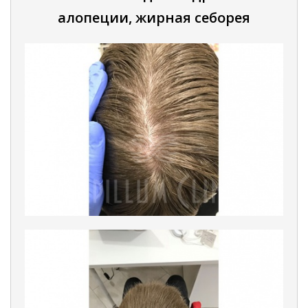
алопеции, жирная себорея